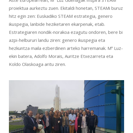
proiektua aurkeztu zuen. Ekitaldi honetan, STEAMi buruz
hitz egin zen: Euskadiko STEAM estrategia, genero
ikuspegia, lanbide heziketaren ekarpenak, etab.
Estrategiaren nondik-norakoa ezagutu ondoren, bere bi
azpi-helbururi landu ziren: genero ikuspegia eta
hezkuntza maila ezberdinen arteko harremanak. Mª Luz-
ekin batera, Adolfo Morais, Auritze Etxezarreta eta
Koldo Olaskoaga aritu ziren.