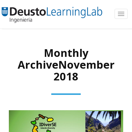
Toggl
navig
Monthly
ArchiveNovember
2018