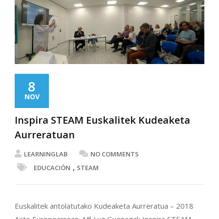
8
NOV
Inspira STEAM Euskalitek Kudeaketa
Aurreratuan
LEARNINGLAB
NO COMMENTS
,
EDUCACIÓN
STEAM
Euskalitek antolatutako Kudeaketa Aurreratua – 2018
Aste Europearrean, Mª Luz Guenagak Inspira STEAM