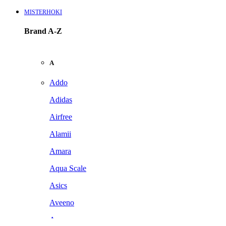
MISTERHOKI
Brand A-Z
A
Addo
Adidas
Airfree
Alamii
Amara
Aqua Scale
Asics
Aveeno
Awan