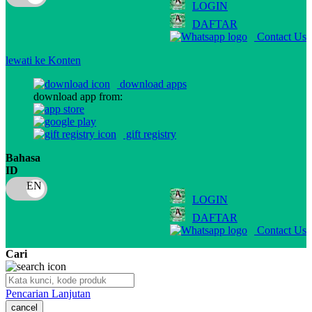
LOGIN
Q
DAFTAR
Contact Us
QV Baby
lewati ke Konten
R
download apps
Real Shades
download app from:
Red Castle
gift registry
Ribbon Madness
Bahasa
ID
S
Sebamed
LOGIN
DAFTAR
Silver Cross
Contact Us
Simply Idea
Cari
Skip Hop
Pencarian Lanjutan
Spectra
cancel