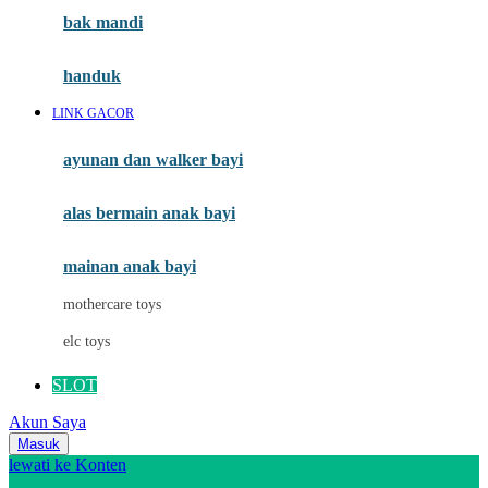
Moby
bak mandi
Momami
handuk
Mothercare
LINK GACOR
Mustela
ayunan dan walker bayi
My Buddy Tag
My K
alas bermain anak bayi
N
mainan anak bayi
Naif
mothercare toys
Nike
elc toys
Nordic Natural
SLOT
Nuby
Akun Saya
Nuna
Masuk
lewati ke Konten
O