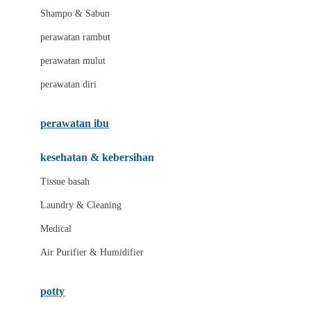
London Taxi
Shampo & Sabun
Love To Dream
perawatan rambut
perawatan mulut
M
perawatan diri
Magformers
Mama's Choice
perawatan ibu
Mamas&Papas
kesehatan & kebersihan
Mamaway
Tissue basah
Maxi Cosi
Laundry & Cleaning
Megabloks
Medical
Micro
Air Purifier & Humidifier
MiDeer
Mimi & Lula
potty
Mini Monkey