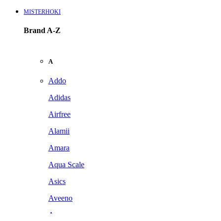
MISTERHOKI
Brand A-Z
A
Addo
Adidas
Airfree
Alamii
Amara
Aqua Scale
Asics
Aveeno
Awan