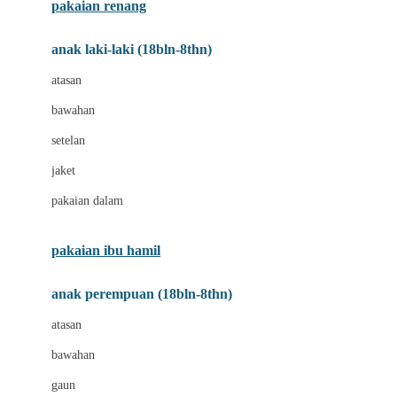
pakaian renang
Bumkins
anak laki-laki (18bln-8thn)
C
atasan
Cetaphil
bawahan
Chicco
setelan
Childlife
jaket
Clevamama
pakaian dalam
Cocolatte
Cottonseeds
pakaian ibu hamil
Cozy N Safe
anak perempuan (18bln-8thn)
Crane
atasan
Cybex
bawahan
D
gaun