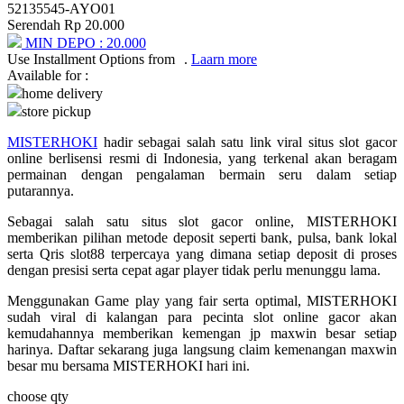
52135545-AYO01
Twistshake
Serendah
Rp 20.000
MIN DEPO :
20.000
TY Toys
Use Installment Options from
.
Laarn more
Available for :
U
home delivery
store pickup
MISTERHOKI
hadir sebagai salah satu link viral situs slot gacor
V
online berlisensi resmi di Indonesia, yang terkenal akan beragam
permainan dengan pengalaman bermain seru dalam setiap
Veja
putarannya.
Vitaflow
Sebagai salah satu situs slot gacor online, MISTERHOKI
memberikan pilihan metode deposit seperti bank, pulsa, bank lokal
Vtech
serta Qris slot88 terpercaya yang dimana setiap deposit di proses
dengan presisi serta cepat agar player tidak perlu menunggu lama.
W
Menggunakan Game play yang fair serta optimal, MISTERHOKI
sudah viral di kalangan para pecinta slot online gacor akan
Waterland
kemudahannya memberikan kemengan jp maxwin besar setiap
harinya. Daftar sekarang juga langsung claim kemenangan maxwin
Wellness
besar mu bersama MISTERHOKI hari ini.
X
choose qty