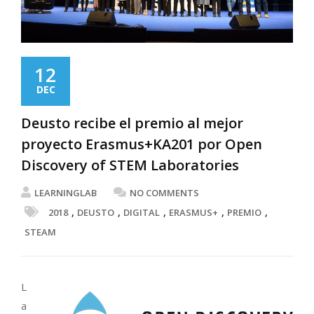
12
DEC
Deusto recibe el premio al mejor
proyecto Erasmus+KA201 por Open
Discovery of STEM Laboratories
LEARNINGLAB
NO COMMENTS
,
,
,
,
,
2018
DEUSTO
DIGITAL
ERASMUS+
PREMIO
STEAM
L
a