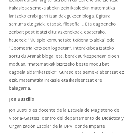
irakasleak seme-alabekin zein ikasleekin matematika
lantzeko erabilgarri izan dakigukeen bloga. Egitura
samurra du: gaiak, etapak, filosofia…. Eta dagoeneko
zenbait post idatzi ditu; azkenekoak, esaterako,
hauexek: “Multiplo komunetako txikiena txaloka” edo
“Geometria kotxeen logoetan”. Interaktiboa izateko
sortu du Aranak bloga, eta, berak aurkezpenean dioen
moduan, “matematikak bizitzeko beste modu bat
dagoela aldarrikatzeko”. Guraso eta seme-alabentzat ez
ezik, matematika irakasle eta ikasleentzat ere
baliagarria.
Jon Bustillo
Jon Bustillo es docente de la Escuela de Magisterio de
Vitoria-Gasteiz, dentro del departamento de Didáctica y
Organización Escolar de la UPV, donde imparte