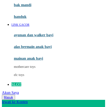
Moby
bak mandi
Momami
handuk
Mothercare
LINK GACOR
Mustela
ayunan dan walker bayi
My Buddy Tag
My K
alas bermain anak bayi
N
mainan anak bayi
Naif
mothercare toys
Nike
elc toys
Nordic Natural
SLOT
Nuby
Akun Saya
Nuna
Masuk
lewati ke Konten
O