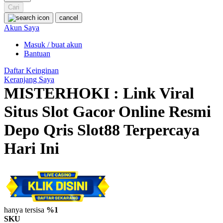
Squishmallows
Cari
cancel
Starbooks
Akun Saya
Stick-O
Masuk / buat akun
Bantuan
Stokke
Daftar Keinginan
Sudocrem
Keranjang Saya
MISTERHOKI : Link Viral
Sumimo
Sunnylife
Situs Slot Gacor Online Resmi
Sun-Staches
Depo Qris Slot88 Terpercaya
Swimava
Hari Ini
T
Tommee Tippee
Trunki
hanya tersisa
%1
Tutti Bambini
SKU