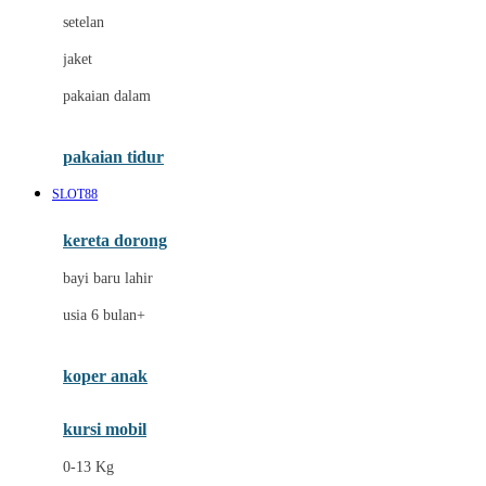
Dae Organics
setelan
Docare
jaket
Doona
pakaian dalam
Down To Earth
Drew
pakaian tidur
Dr. Brown's
SLOT88
E
kereta dorong
ELC
bayi baru lahir
Ergobaby
usia 6 bulan+
Expert Care
koper anak
Ezyroller
kursi mobil
F
0-13 Kg
Felt So Sweet