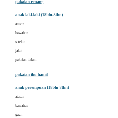
pakaian renang
Bumkins
anak laki-laki (18bln-8thn)
C
atasan
Cetaphil
bawahan
Chicco
setelan
Childlife
jaket
Clevamama
pakaian dalam
Cocolatte
Cottonseeds
pakaian ibu hamil
Cozy N Safe
anak perempuan (18bln-8thn)
Crane
atasan
Cybex
bawahan
D
gaun