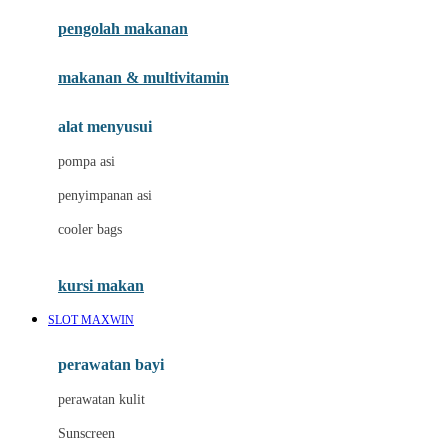
pengolah makanan
Joolz
Jujube
makanan & multivitamin
K
alat menyusui
Kiddycuts
pompa asi
Kumon
penyimpanan asi
L
cooler bags
Leapfrog
kursi makan
Leclerc
SLOT MAXWIN
Lee Vierra
Lillebaby
perawatan bayi
Little Bird Told Me
perawatan kulit
Little Miss Janis
Sunscreen