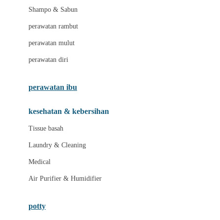
London Taxi
Shampo & Sabun
Love To Dream
perawatan rambut
perawatan mulut
M
perawatan diri
Magformers
Mama's Choice
perawatan ibu
Mamas&Papas
kesehatan & kebersihan
Mamaway
Tissue basah
Maxi Cosi
Laundry & Cleaning
Megabloks
Medical
Micro
Air Purifier & Humidifier
MiDeer
Mimi & Lula
potty
Mini Monkey